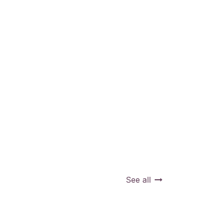
Fulbot
AI Assistant · Fire Systems
See all