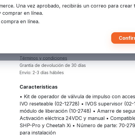
mmerce. Una vez aprobado, recibirás un correo para crear 
SKU:
70-279
y comprar en línea.
u compra en línea.
Agregar al carrit
Confir
Agregar a la lista de deseos
Términos y condiciones
Grantía de devolución de 30 días
Envío: 2-3 días hábiles
Características
• Kit de operador de válvula de impulso con acces
IVO reseteable (02-12728) • IVOS supervisor (02
módulo de liberación (10-2748) • Amarre de segur
Activación eléctrica 24VDC y manual • Compatibl
SHP-Pro y Cheetah Xi • Número de parte: 70-279
para instalación