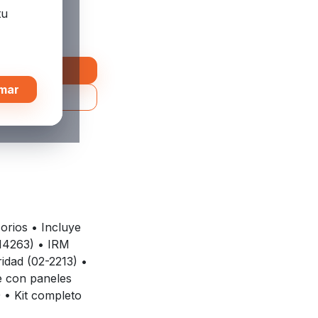
tu
o
mar
orios • Incluye
-14263) • IRM
idad (02-2213) •
e con paneles
 • Kit completo