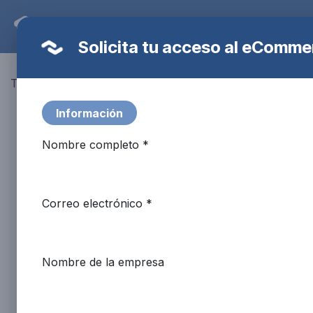
Ir al contenido
Tienda
Nuestras Marcas
Recarga
Solicita tu acceso al eComme
Todos los productos
Actuador Electrico IVO Kit-Fike
Información
Nombre completo *
Correo electrónico *
Nombre de la empresa