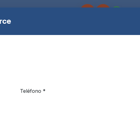
s
Sobre Fulok
Eventos
Españ
rce
Liberador Baja Presiòn-Fik
Rupture Disc Assembly - Sistema de supresión C
a NFPA 12. Aprobaciones UL/ULC Listed y FM Ap
Marca:
CO2
Teléfono *
SKU:
C02-1363
Agregar al carrit
Agregar a la lista de deseos