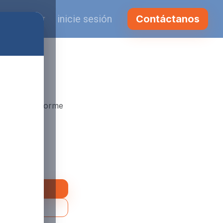
ol (MX)
inicie sesión
Contáctanos
e
O2 Fike conforme
proved.
o