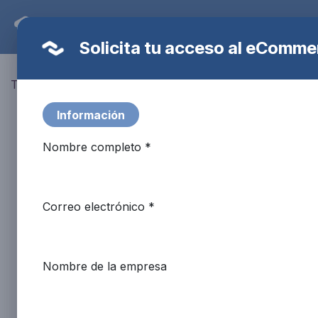
Ir al contenido
Tienda
Nuestras Marcas
Recarga
Solicita tu acceso al eComme
Todos los productos
Liberador Baja Presiòn-Fike
Información
Nombre completo *
Correo electrónico *
Nombre de la empresa