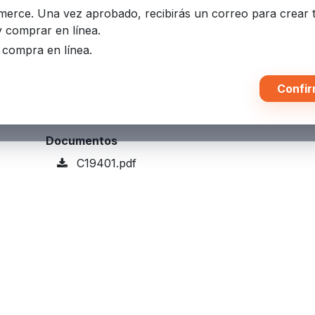
mmerce. Una vez aprobado, recibirás un correo para crear 
Términos y condiciones
y comprar en línea.
Grantía de devolución de 30 días
u compra en línea.
Envío: 2-3 días hábiles
Características
Confir
• Disco ruptura • Presión específica • Protecció
Documentos
C19401.pdf