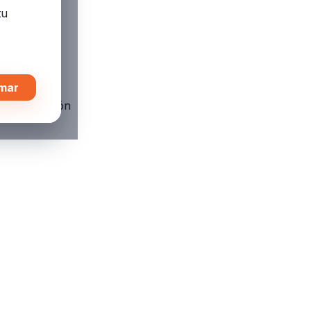
tu
mar
n sobrepresión
Fulbot
AI Assistant · Fire Systems