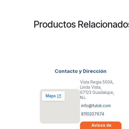
Productos Relacionado
Contacto y Dirección
Vista Regia 500A,
Linda Vista,
67123 Guadalupe,
N.L.
info@fulok.com
8110207674
Avisos de