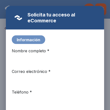
Ir al contenido
Solicita tu acceso al
eCommerce
Todos los productos
Fulbot
AI Assistant · Fire Systems
Información
Nombre completo *
Correo electrónico *
Teléfono *