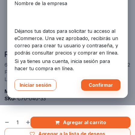
Nombre de la empresa
Déjanos tus datos para solicitar tu acceso al
eCommerce. Una vez aprobado, recibirás un
correo para crear tu usuario y contraseña, y
Rack de 6 cilindros 3+3 básico
podrás consultar precios y comprar en línea.
Si ya tienes una cuenta, inicia sesión para
6-Cylinder Rack 3+3 Basic - Sistema de supresión CO2
hacer tu compra en línea.
Fike conforme a NFPA 12. Aprobaciones UL/ULC
Listed y FM Approved.
Iniciar sesión
Confirmar
Marca:
CO2
SKU:
C70-040-33
Agregar al carrito
Agregar a la lista de deseos