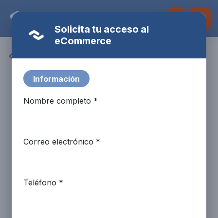
Ir al contenido
Solicita tu acceso al
eCommerce
Todos los productos
Fulbot
AI Assistant · Fire Systems
Información
Nombre completo *
Correo electrónico *
Teléfono *