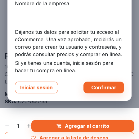
Nombre de la empresa
Déjanos tus datos para solicitar tu acceso al
eCommerce. Una vez aprobado, recibirás un
correo para crear tu usuario y contraseña, y
Rack de 10 cilindros 5+5 básico
podrás consultar precios y comprar en línea.
Si ya tienes una cuenta, inicia sesión para
10-Cylinder Rack 5+5 Basic - Sistema de supresión
hacer tu compra en línea.
CO2 Fike conforme a NFPA 12. Aprobaciones UL/ULC
Listed y FM Approved.
Iniciar sesión
Confirmar
Marca:
CO2
SKU:
C70-040-55
Agregar al carrito
Agregar a la lista de deseos