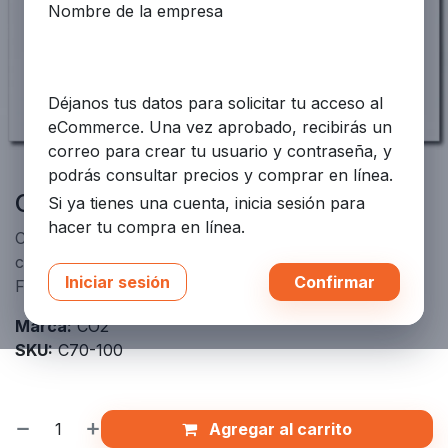
Nombre de la empresa
Déjanos tus datos para solicitar tu acceso al
eCommerce. Una vez aprobado, recibirás un
correo para crear tu usuario y contraseña, y
podrás consultar precios y comprar en línea.
Cilindro cont 100 Lbs Co2-Fike
Si ya tienes una cuenta, inicia sesión para
hacer tu compra en línea.
CO2 Cylinder 100 lb - Sistema de supresión CO2 Fike
conforme a NFPA 12. Aprobaciones UL/ULC Listed y
Iniciar sesión
Confirmar
FM Approved.
Marca:
CO2
SKU:
C70-100
Agregar al carrito