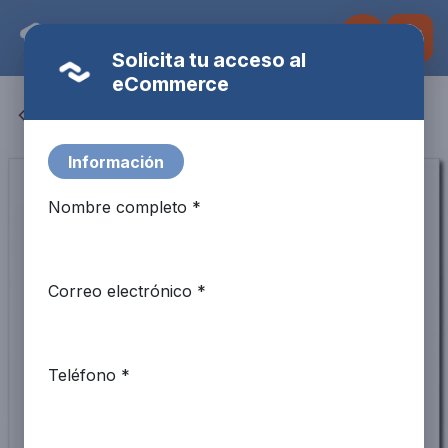
Ir al contenido
Solicita tu acceso al
eCommerce
Todos los productos
Fulbot
AI Assistant · Fire Systems
Información
Nombre completo *
Correo electrónico *
Teléfono *