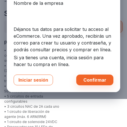
Nombre de la empresa
SHP Pro
Ordenar por
Filtros
Déjanos tus datos para solicitar tu acceso al
eCommerce. Una vez aprobado, recibirás un
Panel SHP PRO-Fike-Kit
Detector de Lápiz
correo para crear tu usuario y contraseña, y
Convencional 225 °F
podrás consultar precios y comprar en línea.
• Panel convencional de alarma
contra incendios y liberación de
Detector de Lápiz,
Si ya tienes una cuenta, inicia sesión para
supresión
ACOPLAMIENTO VERTICAL MT
hacer tu compra en línea.
• Gabinete de acero color rojo
FENWAL SS HD, NC, 225 °F
(21" x 14.35" x 4")
Marca:
FENWAL
• Incluye controlador principal y
Iniciar sesión
Confirmar
SKU:
12-E28020-003-0T
transformador 120VAC
• Hasta 2 zonas de detección con
50 detectores máximo
• 5 circuitos de entrada
configurables
• 3 circuitos NAC de 2A cada uno
• 1 circuito de liberación de
agente (máx. 6 ARM/IRM)
• 1 circuito de solenoide 24VDC
• Procesador con 10 LEDs de